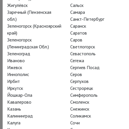
Жигулёвск
Сальск
Заречный (Пензенская
Самара
обл.)
Санкт-Петербург
Зеленогорск (Красноярский
Саранск
край)
Саратов
Уильям Шекспир
Зеленогорск
Саров
Глобус: Зимняя сказка
(Ленинградская Обл.)
Светлогорск
Зеленоград
Севастополь
Globe: The Winter's Tale
Иваново
Сегежа
Ижевск
Сергиев Посад
Беспроблемная глобусовская постановка
Иннополис
Серов
одной из «проблемных» поздних пьес
Ирбит
Серпухов
Шекспира
Иркутск
Сестрорецк
Йошкар-Ола
Симферополь
«Зимняя сказка» – манифест тотальной драматургической
Кавалерово
Смоленск
свободы позднего Шекспира – оживает на сцене «Глобуса»
Казань
Снежинск
в постановке ветерана TheatreHD Бланш Макинтайр.
Калининград
Соликамск
Подобно большому дирижеру, выжимающему из оркестра
Калуга
Сочи
всю полноту и богатство звука, Макинтайр заставляет