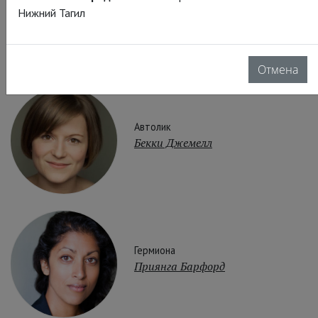
Флоризель
Нижний Тагил
Люк МакГрегор
Отмена
Автолик
Бекки Джемелл
Гермиона
Приянга Барфорд