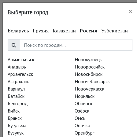
×
Выберите город
Нижний Новгород
Беларусь
Грузия
Казахстан
Россия
Узбекистан
Альметьевск
Новокузнецк
Анадырь
Новороссийск
Архангельск
Новосибирск
Астрахань
Новочебоксарск
Барнаул
Новочеркасск
Батайск
Норильск
Белгород
Обнинск
Бийск
Озёрск
Брянск
Омск
Бугульма
Опочка
Бузулук
Оренбург