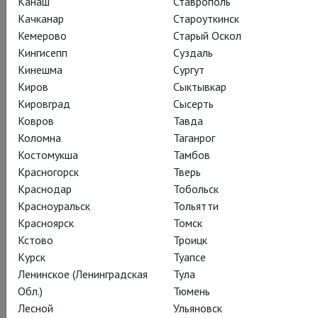
Канаш
Ставрополь
своих актеров показывать все, на что они способны.
Качканар
Староуткинск
Кемерово
Старый Оскол
Кингисепп
Суздаль
Кинешма
Сургут
Смотреть онлайн за 550 ₽
Киров
Сыктывкар
Кировград
Сысерть
Ковров
Тавда
Поделиться:
Коломна
Таганрог
Костомукша
Тамбов
Красногорск
Тверь
Подписаться на рассылку
Краснодар
Тобольск
Красноуральск
Тольятти
Красноярск
Томск
Кстово
Троицк
СОСТАВ
СОЗДАТЕЛИ
О СПЕКТАКЛЕ
СПЕЦПРОЕКТ
Курск
Туапсе
КАДРЫ
ТЕАТР
Ленинское (Ленинградская
Тула
Обл.)
Тюмень
Лесной
Ульяновск