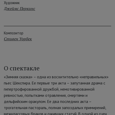
Художник
Джеймс Перкинс
Композитор
Стивен Уорбек
О спектакле
«Зимняя сказка» – одна из восхитительно «неправильных»
пьес Шекспира. Ее первые три акта – запутанная драма с
гипертрофированной дружбой, немотивированной
ревностью, попытками отравления, смертями и
дельфийским оракулом. Ее два последних акта –
трогательная пастораль, полная запоздалых примирений,
межклассовых браков и оживших статуй. В одной из сцен