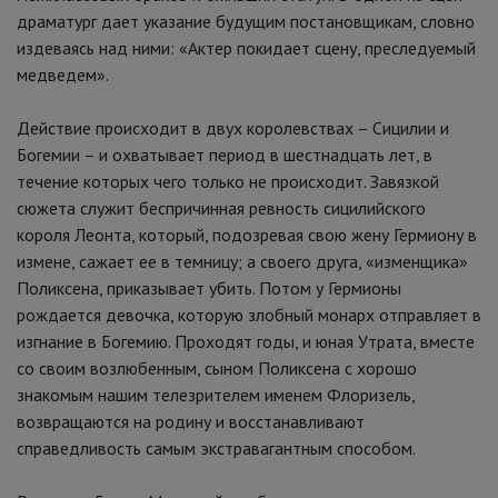
драматург дает указание будущим постановщикам, словно
издеваясь над ними: «Актер покидает сцену, преследуемый
медведем».
Действие происходит в двух королевствах – Сицилии и
Богемии – и охватывает период в шестнадцать лет, в
течение которых чего только не происходит. Завязкой
сюжета служит беспричинная ревность сицилийского
короля Леонта, который, подозревая свою жену Гермиону в
измене, сажает ее в темницу; а своего друга, «изменщика»
Поликсена, приказывает убить. Потом у Гермионы
рождается девочка, которую злобный монарх отправляет в
изгнание в Богемию. Проходят годы, и юная Утрата, вместе
со своим возлюбенным, сыном Поликсена с хорошо
знакомым нашим телезрителем именем Флоризель,
возвращаются на родину и восстанавливают
справедливость самым экстравагантным способом.