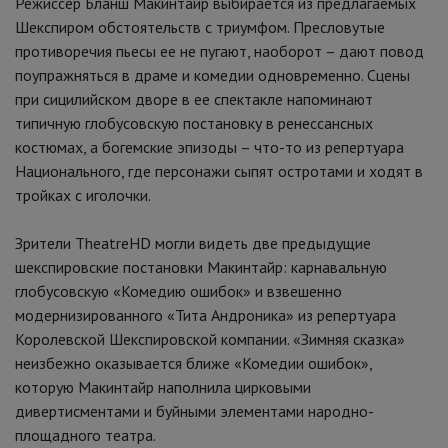
Режиссер Бланш Макинтайр выбирается из предлагаемых
Шекспиром обстоятельств с триумфом. Пресловутые
противоречия пьесы ее не пугают, наоборот – дают повод
поупражняться в драме и комедии одновременно. Сцены
при сицилийском дворе в ее спектакле напоминают
типичную глобусовскую постановку в ренессансных
костюмах, а богемские эпизоды – что-то из репертуара
Национального, где персонажи сыпят остротами и ходят в
тройках с иголочки.
Зрители TheatreHD могли видеть две предыдущие
шекспировские постановки Макинтайр: карнавальную
глобусовскую «Комедию ошибок» и взвешенно
модернизированного «Тита Андроника» из репертуара
Королевской Шекспировской компании. «Зимняя сказка»
неизбежно оказывается ближе «Комедии ошибок»,
которую Макинтайр наполнила цирковыми
дивертисментами и буйными элементами народно-
площадного театра.