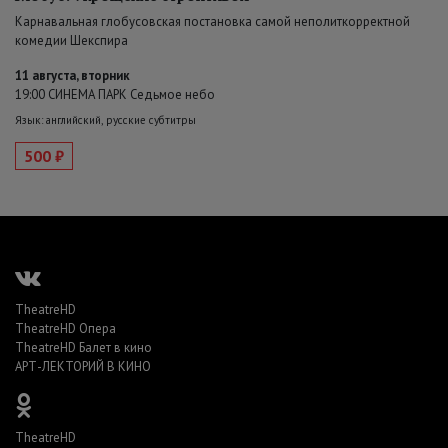
Карнавальная глобусовская постановка самой неполиткорректной
комедии Шекспира
11 августа, вторник
19:00 СИНЕМА ПАРК Седьмое небо
Язык: английский, русские субтитры
500 ₽
TheatreHD
TheatreHD Опера
TheatreHD Балет в кино
АРТ-ЛЕКТОРИЙ В КИНО
TheatreHD