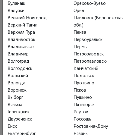
Буланаш
Орехово-Зуево
Валуйки
Орёл
Великий Новгород
Павловск (Воронежская
Верхний Тагил
обл.)
Верхняя Тура
Пенза
Владивосток
Первоуральск
Владикавказ
Пермь
Владимир
Петрозаводск
Волгоград
Петропавловск-
Волгодонск
Камчатский
Волжский
Подольск
Вологда
Протвино
Воронеж
Псков
Выборг
Пушкино
Вязьма
Пятигорск
Геленджик
Реутов
Двуреченск
Россошь
Ейск
Ростов-на-Дону
Екатеринбург
Рязань