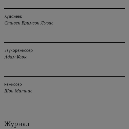
Художник
Стивен Бримсон Льюис
Звукорежиссер
Адам Корк
Режиссер
Шон Матиас
Журнал