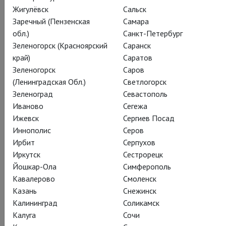
Жигулёвск
Сальск
Заречный (Пензенская
Самара
обл.)
Санкт-Петербург
Зеленогорск (Красноярский
Саранск
край)
Саратов
Гарольд Пинтер
Зеленогорск
Саров
Ничья земля
(Ленинградская Обл.)
Светлогорск
Зеленоград
Севастополь
No Man's Land
Иваново
Сегежа
Ижевск
Сергиев Посад
Иннополис
Серов
Иэн Маккеллен и Патрик Стюарт – невероятный дуэт,
Ирбит
Серпухов
отрывающийся в покорившей Бродвей вест-эндской
Иркутск
Сестрорецк
постановке шедевра Гарольда Пинтера.
Йошкар-Ола
Симферополь
Однажды летним вечером два стареющих писателя, Хёрст
Кавалерово
Смоленск
и Спунер, встречаются в пабе в Хэмпстеде пропустить по
Казань
Снежинск
стаканчику – и так увлекаются, что продолжают глубоко за
Калининград
Соликамск
полночь, уже у Хёрста на дому. Чем выше растёт батарея
Калуга
Сочи