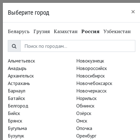
×
Выберите город
Нижний Новгород
Беларусь
Грузия
Казахстан
Россия
Узбекистан
Альметьевск
Новокузнецк
Анадырь
Новороссийск
Архангельск
Новосибирск
Астрахань
Новочебоксарск
Барнаул
Новочеркасск
Батайск
Норильск
Белгород
Обнинск
Бийск
Озёрск
Брянск
Омск
Бугульма
Опочка
Бузулук
Оренбург