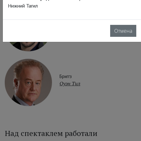
Нижний Тагил
Фостер
Дэмиен Молони
Отмена
Бриггз
Оуэн Тил
Над спектаклем работали