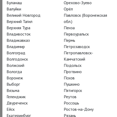
Буланаш
Орехово-Зуево
Валуйки
Орёл
Великий Новгород
Павловск (Воронежская
Верхний Тагил
обл.)
Верхняя Тура
Пенза
Владивосток
Первоуральск
Владикавказ
Пермь
Владимир
Петрозаводск
Волгоград
Петропавловск-
Волгодонск
Камчатский
Волжский
Подольск
Вологда
Протвино
Воронеж
Псков
Выборг
Пушкино
Вязьма
Пятигорск
Геленджик
Реутов
Двуреченск
Россошь
Ейск
Ростов-на-Дону
Екатеринбург
Рязань