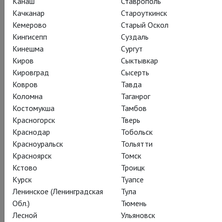
пустых бутылок, тем невероятнее становятся байки
Канаш
Ставрополь
литераторов; и вот невинная болтовня двух старых друзей
Качканар
Староуткинск
становится неожиданно напряженной. А когда в доме
Кемерово
Старый Оскол
появляются два суровых молодых человека, вечер
Кингисепп
Суздаль
окончательно перестаёт быть томным...
Кинешма
Сургут
Киров
Сыктывкар
Постановка Stuart Thompson and Playful Production
Кировград
Сысерть
Ковров
Тавда
Коломна
Таганрог
Костомукша
Тамбов
Красногорск
Тверь
Поделиться:
Краснодар
Тобольск
Красноуральск
Тольятти
Красноярск
Томск
Подписаться на рассылку
Кстово
Троицк
Курск
Туапсе
Ленинское (Ленинградская
Тула
СОСТАВ
СОЗДАТЕЛИ
ЖУРНАЛ
НАГРАДЫ
Обл.)
Тюмень
Лесной
Ульяновск
КАДРЫ
ТЕАТР