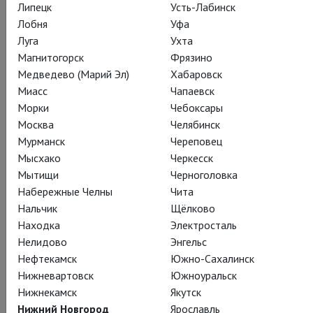
Липецк
Усть-Лабинск
Лобня
Уфа
Луга
Ухта
Действующие лица и исполнители
Магнитогорск
Фрязино
Медведево (Марий Эл)
Хабаровск
Миасс
Чапаевск
Морки
Чебоксары
Хёрст
Москва
Челябинск
Патрик Стюарт
Мурманск
Череповец
Мысхако
Черкесск
Мытищи
Черноголовка
Набережные Челны
Чита
Нальчик
Щёлково
Находка
Электросталь
Спунер
Нелидово
Энгельс
Иэн Маккеллен
Нефтекамск
Южно-Сахалинск
Нижневартовск
Южноуральск
Нижнекамск
Якутск
Нижний Новгород
Ярославль