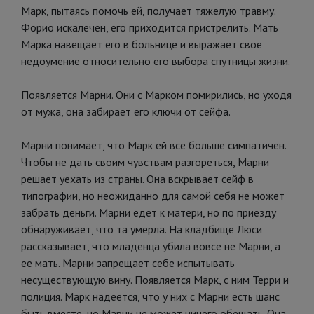
Марк, пытаясь помочь ей, получает тяжелую травму.
Форио искалечен, его приходится пристрелить. Мать
Марка навещает его в больнице и выражает свое
недоумение относительно его выбора спутницы жизни.
Появляется Марни. Они с Марком помирились, но уходя
от мужа, она забирает его ключи от сейфа.
Марни понимает, что Марк ей все больше симпатичен.
Чтобы не дать своим чувствам разгореться, Марни
решает уехать из страны. Она вскрывает сейф в
типографии, но неожиданно для самой себя не может
забрать деньги. Марни едет к матери, но по приезду
обнаруживает, что та умерла. На кладбище Люси
рассказывает, что младенца убила вовсе не Марни, а
ее мать. Марни запрещает себе испытывать
несуществующую вину. Появляется Марк, с ним Терри и
полиция. Марк надеется, что у них с Марни есть шанс
быть вместе, но Марни не может ничего обещать. Она