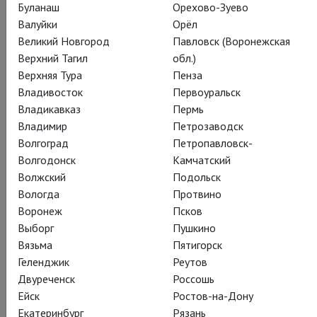
Буланаш
Орехово-Зуево
Валуйки
Орёл
Великий Новгород
Павловск (Воронежская
Верхний Тагил
обл.)
Верхняя Тура
Пенза
Владивосток
Первоуральск
Владикавказ
Пермь
Владимир
Петрозаводск
Волгоград
Петропавловск-
Волгодонск
Камчатский
Волжский
Подольск
Вологда
Протвино
Воронеж
Псков
Выборг
Пушкино
Вязьма
Пятигорск
Геленджик
Реутов
Двуреченск
Россошь
Ейск
Ростов-на-Дону
Екатеринбург
Рязань