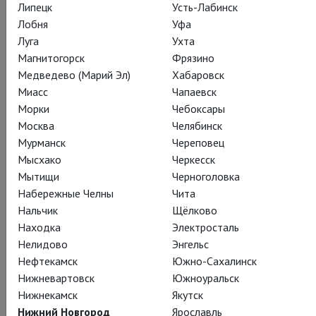
Липецк
Усть-Лабинск
Лобня
Уфа
Марни
Луга
Ухта
Изабель Леонард
Магнитогорск
Фрязино
Медведево (Марий Эл)
Хабаровск
Миасс
Чапаевск
Морки
Чебоксары
Москва
Челябинск
Мурманск
Череповец
Терри Ратленд
Мысхако
Черкесск
Йестин Дэвис
Мытищи
Черноголовка
Набережные Челны
Чита
Нальчик
Щёлково
Находка
Электросталь
Нелидово
Энгельс
Нефтекамск
Южно-Сахалинск
Миссис Ратленд
Нижневартовск
Южноуральск
Дженис Келли
Нижнекамск
Якутск
Нижний Новгород
Ярославль