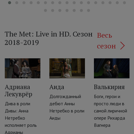
The Met: Live in HD. Сезон
Весь
2018-2019
сезон
‹
Адриана
Аида
Валькирия
Лекуврёр
Долгожданный
Боги, герои и
Дива в роли
дебют Анны
просто люди в
Дивы: Анна
Нетребко в роли
самой лиричной
Нетребко
Аиды
опере Рихарда
исполняет роль
Вагнера
Адрианы