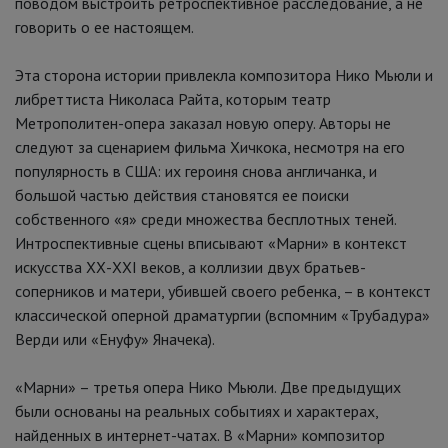
поводом выстроить ретроспективное расследование, а не
говорить о ее настоящем.
Эта сторона истории привлекла композитора Нико Мьюли и
либреттиста Николаса Райта, которым театр
Метрополитен-опера заказал новую оперу. Авторы не
следуют за сценарием фильма Хичкока, несмотря на его
популярность в США: их героиня снова англичанка, и
большой частью действия становятся ее поиски
собственного «я» среди множества бесплотных теней.
Интроспективные сцены вписывают «Марни» в контекст
искусства ХХ-XXI веков, а коллизии двух братьев-
соперников и матери, убившей своего ребенка, – в контекст
классической оперной драматургии (вспомним «Трубадура»
Верди или «Енуфу» Яначека).
«Марни» – третья опера Нико Мьюли. Две предыдущих
были основаны на реальных событиях и характерах,
найденных в интернет-чатах. В «Марни» композитор