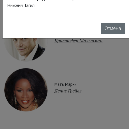
Нижний Тагил
Отмена
Марк Ратленд
Кристофер Мальтман
Мать Марни
Денис Грейвз