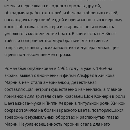
имена и переезжала из одного города в другой,
обкрадывая работодателей, избегала любовных связей,
наслаждаясь верховой ездой и привязанностью к верному
коню, заботилась о матери и старалась не вспоминать
умершего в младенчестве брата. В книге есть семейные
тайны и соперничество двух братьев, детективные
открытия, сеансы у психоаналитика и душераздирающие
сцены под аккомпанемент грозы.
Роман был опубликован в 1961 году, а уже в 1964 на
экраны вышел одноименный фильм Альфреда Хичкока.
Марни в нем стала американкой, детективная
составляющая интриги существенно изменилась, а главной
приманкой для зрителя стали красавец Шон Коннери в роли
шантажиста-мужа и Типпи Хедрен в титульной роли. Хичкок
сосредоточился на боязни красного цвета, повторяющихся
тревожных музыкальных оборотах и распахнутых глазах
Марни. Неуравновешенность героини стала для него