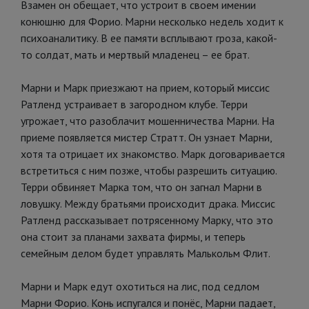
Взамен он обещает, что устроит в своем имении
конюшню для Форио. Марни несколько недель ходит к
психоаналитику. В ее памяти всплывают гроза, какой-
то солдат, мать и мертвый младенец – ее брат.
Марни и Марк приезжают на прием, который миссис
Ратленд устраивает в загородном клубе. Терри
угрожает, что разоблачит мошенничества Марни. На
приеме появляется мистер Стратт. Он узнает Марни,
хотя та отрицает их знакомство. Марк договаривается
встретиться с ним позже, чтобы разрешить ситуацию.
Терри обвиняет Марка том, что он загнал Марни в
ловушку. Между братьями происходит драка. Миссис
Ратленд рассказывает потрясенному Марку, что это
она стоит за планами захвата фирмы, и теперь
семейным делом будет управлять Малькольм Флит.
Марни и Марк едут охотиться на лис, под седлом
Марни Форио. Конь испугался и понёс, Марни падает,