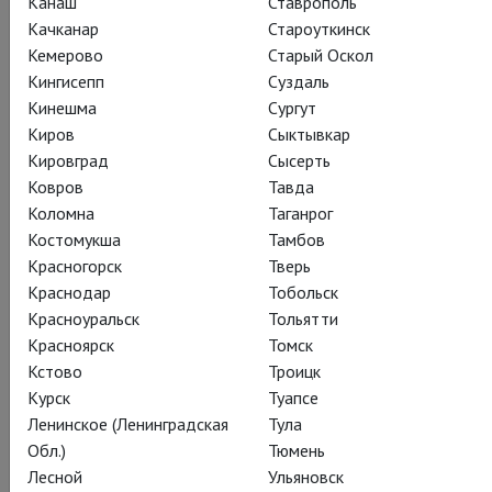
Канаш
Ставрополь
вместе с Марни.
Качканар
Староуткинск
Кемерово
Старый Оскол
Кингисепп
Суздаль
Кинешма
Сургут
Киров
Сыктывкар
Поделиться:
Кировград
Сысерть
Ковров
Тавда
Коломна
Таганрог
Подписаться на рассылку
Костомукша
Тамбов
Красногорск
Тверь
Краснодар
Тобольск
СОСТАВ
СОЗДАТЕЛИ
О СПЕКТАКЛЕ
ЖУРНАЛ
Красноуральск
Тольятти
Красноярск
Томск
КРАТКОЕ СОДЕРЖАНИЕ
КАДРЫ
СЕЗОН
ТЕАТР
Кстово
Троицк
Курск
Туапсе
Ленинское (Ленинградская
Тула
Действующие лица и исполнители
Обл.)
Тюмень
Лесной
Ульяновск