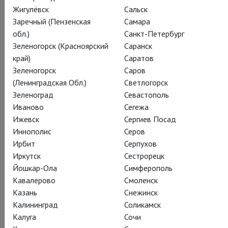
Жигулёвск
Сальск
Заречный (Пензенская
Самара
обл.)
Санкт-Петербург
Зеленогорск (Красноярский
Саранск
край)
Саратов
Нико Мьюли / Либретто Николаса Райта
Зеленогорск
Саров
Марни
(Ленинградская Обл.)
Светлогорск
Зеленоград
Севастополь
Marnie
Иваново
Сегежа
Ижевск
Сергиев Посад
Опера в 2-х действиях
Иннополис
Серов
Ирбит
Серпухов
История английской авантюристки и ее мужа-шантажиста
Иркутск
Сестрорецк
вдохновила Альфреда Хичкока на один из его знаменитых
Йошкар-Ола
Симферополь
триллеров, а теперь нашла свое воплощение и на оперной
Кавалерово
Смоленск
сцене. Стремительные перемены картин, эффектные наряды
Казань
Снежинск
главной героини, погружение в семейные тайны – и,
Калининград
Соликамск
возможно, обретение подлинной сущности и настоящей
Калуга
Сочи
любви: зрителю предстоит проделать этот непростой путь