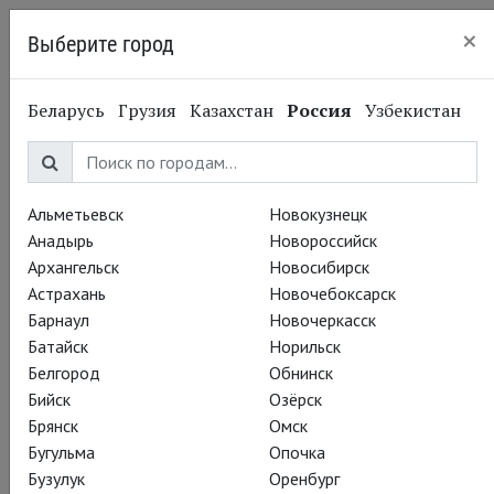
×
Выберите город
Нижний Новгород
Беларусь
Грузия
Казахстан
Россия
Узбекистан
Альметьевск
Новокузнецк
Анадырь
Новороссийск
Архангельск
Новосибирск
Астрахань
Новочебоксарск
Барнаул
Новочеркасск
Батайск
Норильск
Белгород
Обнинск
Бийск
Озёрск
Брянск
Омск
Бугульма
Опочка
Бузулук
Оренбург