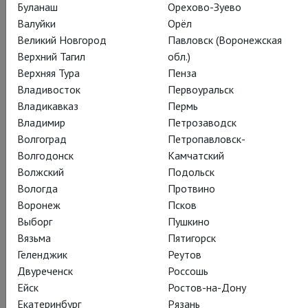
Буланаш
Орехово-Зуево
Валуйки
Орёл
Великий Новгород
Павловск (Воронежская
Верхний Тагил
обл.)
Верхняя Тура
Пенза
Владивосток
Первоуральск
Владикавказ
Пермь
Владимир
Петрозаводск
Волгоград
Петропавловск-
Волгодонск
Камчатский
Волжский
Подольск
Вологда
Протвино
Воронеж
Псков
Выборг
Пушкино
Вязьма
Пятигорск
Геленджик
Реутов
Двуреченск
Россошь
Ейск
Ростов-на-Дону
Екатеринбург
Рязань