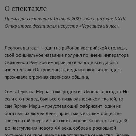
О спектакле
Премьера состоялась 16 июня 2023 года в рамках XXIII
Открытого фестиваля искусств «Черешневый лес».
Леопольдштадт – один из районов австрийской столицы,
своё официальное название получил по имени императора
Священной Римской империи, но в народе всегда был
известен как «Остров мацы», ведь испокон веков здесь
проживала огромная еврейская община.
Семья Германа Мерца тоже родом из Леопольдштадта. Но
если его прадед был всего лишь разносчиком тканей, то
сам Герман Мерц – преуспевающий фабрикант, один из
богатейших людей Вены, принятый в высшем обществе
завсегдатай оперы и светских салонов. За несколько дней
до наступления нового XX века, собрав в роскошной
гостиной всё своё шумное многолюдное семейство, Герман