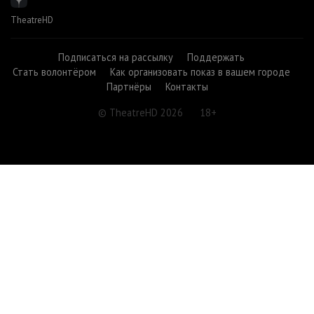
TheatreHD
Подписаться на рассылку
Поддержать
Стать волонтёром
Как организовать показ в вашем городе
Партнёры
Контакты
© TheatreHD 2026
18+