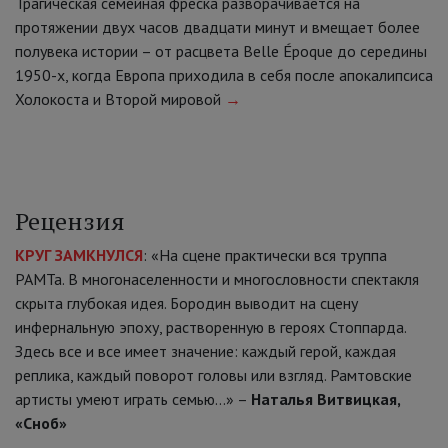
Трагическая семейная фреска разворачивается на
протяжении двух часов двадцати минут и вмещает более
полувека истории – от расцвета Belle Époque до середины
1950-х, когда Европа приходила в себя после апокалипсиса
Холокоста и Второй мировой
→
Рецензия
КРУГ ЗАМКНУЛСЯ
: «На сцене практически вся труппа
РАМТа. В многонаселенности и многословности спектакля
скрыта глубокая идея. Бородин выводит на сцену
инфернальную эпоху, растворенную в героях Стоппарда.
Здесь все и все имеет значение: каждый герой, каждая
реплика, каждый поворот головы или взгляд. Рамтовские
артисты умеют играть семью…» –
Наталья Витвицкая,
«Сноб»