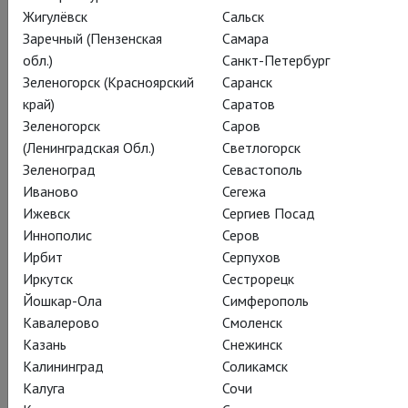
Жигулёвск
Сальск
Заречный (Пензенская
Самара
обл.)
Санкт-Петербург
Зеленогорск (Красноярский
Саранск
край)
Саратов
Том Стоппард
Зеленогорск
Саров
Леопольдштадт
(Ленинградская Обл.)
Светлогорск
Зеленоград
Севастополь
Leopoldstadt
Иваново
Сегежа
Ижевск
Сергиев Посад
Том Стоппард возвращается на сцену
Иннополис
Серов
Российского академического молодёжного
Ирбит
Серпухов
театра с семейной сагой – многомерным
Иркутск
Сестрорецк
эпосом о противостоянии человека и
Йошкар-Ола
Симферополь
истории
Кавалерово
Смоленск
Казань
Снежинск
Калининград
Соликамск
За два часа сценического времени перед нами в деталях
Калуга
Сочи
развернётся более чем полувековая хроника событий: за