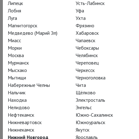
Липецк
Усть-Лабинск
Подписаться на рассылку
Лобня
Уфа
Луга
Ухта
Магнитогорск
Фрязино
СОСТАВ
СОЗДАТЕЛИ
О СПЕКТАКЛЕ
ЖУРНАЛ
Медведево (Марий Эл)
Хабаровск
Миасс
Чапаевск
РЕЦЕНЗИЯ
НАГРАДЫ
КАДРЫ
ТЕАТР
Морки
Чебоксары
Москва
Челябинск
Мурманск
Череповец
Действующие лица и исполнители
Мысхако
Черкесск
Мытищи
Черноголовка
Набережные Челны
Чита
Нальчик
Щёлково
Герман Мерц
Находка
Электросталь
Евгений Редько
Нелидово
Энгельс
Нефтекамск
Южно-Сахалинск
Нижневартовск
Южноуральск
Нижнекамск
Якутск
Нижний Новгород
Ярославль