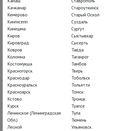
Канаш
Ставрополь
ней стоит очень личное высказывание её автора,
Качканар
Староуткинск
драматурга Тома Стоппарда, в середине жизни узнавшего о
Кемерово
Старый Оскол
своих еврейских корнях и гибели родных в концлагерях.
Кингисепп
Суздаль
Режиссёр Алексей Бородин создаёт многослойный,
Кинешма
Сургут
многофигурный и, несмотря на всю горечь, – ироничный
Киров
Сыктывкар
спектакль о неумолимости времени и истории, о людской
Кировград
Сысерть
силе и слабости, о тщетности попыток что-либо
Ковров
Тавда
предугадать и голосе крови, который делает человека
Коломна
Таганрог
человеком.
Костомукша
Тамбов
Красногорск
Тверь
Партнером программы «Мастер» выступил Фонд
Краснодар
Тобольск
поддержки и реализации культурных инициатив «Синара».
Красноуральск
Тольятти
Красноярск
Томск
Кстово
Троицк
Курск
Туапсе
Ленинское (Ленинградская
Тула
Поделиться:
Обл.)
Тюмень
Лесной
Ульяновск