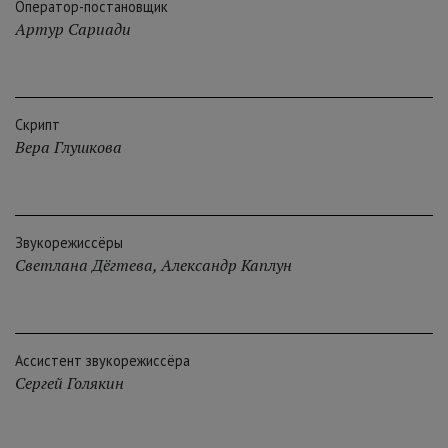
Оператор-постановщик
Артур Сариади
Скрипт
Вера Глушкова
Звукорежиссёры
Светлана Дёгтева
,
Александр Каплун
Ассистент звукорежиссёра
Сергей Голякин