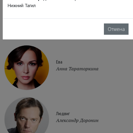
Нижний Тагил
Эмилия Мерц
Лариса Гребенщикова
Отмена
Ева
Анна Тараторкина
Людвиг
Александр Доронин