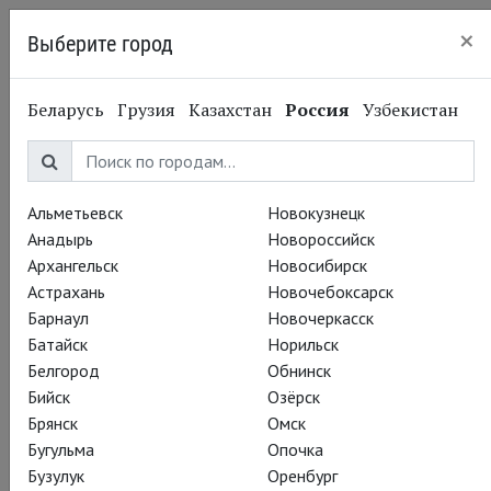
×
Выберите город
Нижний Новгород
Беларусь
Грузия
Казахстан
Россия
Узбекистан
Альметьевск
Новокузнецк
Анадырь
Новороссийск
Архангельск
Новосибирск
Астрахань
Новочебоксарск
Барнаул
Новочеркасск
Батайск
Норильск
Белгород
Обнинск
Бийск
Озёрск
Брянск
Омск
Бугульма
Опочка
Бузулук
Оренбург