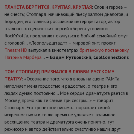
ПЛАНЕТА ВЕРТИТСЯ, КРУГЛАЯ, КРУГЛАЯ
:
Слов и героев –
не счесть; Стоппард, начинающий пьесу залпом диалогов, и
Бородин, его главный российский интерпретатор, автор
эталонных сценических версий «Берега утопии» и
Rock'n'roll’а, предлагают окунуться в бойкий семейный омут
с головой… «Леопольдштадт» – мировой хит; проект
TheatreHD
выпускал в кинотеатрах
британскую постановку
Патрика Марбера
…
– Вадим Рутковский, CoolConnections
ТОМ СТОППАРД ПРИЗНАЛСЯ В ЛЮБВИ РУССКОМУ
ТЕАТРУ
: «Осознание того, что я вновь на сцене РАМТа,
наполняет меня гордостью и радостью, о театре и его
людях думаю постоянно… Мое сердце драматурга рвется в
Москву, прямо как те самые три сестры…» – говорит
Стоппард. Его трепетное письмо… поражает своей
искренностью и в то же время не удивляет: взаимное
восхищение театра и драматурга очень понятно, тут
режиссер и автор действительно счастливо нашли друг