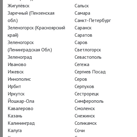
Жигулёвск
Сальск
Заречный (Пензенская
Самара
обл.)
Санкт-Петербург
Зеленогорск (Красноярский
Саранск
край)
Саратов
Иржи Килиан: Кагуя –
Зеленогорск
Саров
(Ленинградская Обл.)
Светлогорск
лунная принцесса
Зеленоград
Севастополь
Иваново
Сегежа
Jiri Kilian: Kaguyahime
Ижевск
Сергиев Посад
Философская японская сказка о
Иннополис
Серов
Ирбит
Серпухов
недостижимой мечте – в танце под бой
Иркутск
Сестрорецк
барабанов
Йошкар-Ола
Симферополь
Кавалерово
Смоленск
Спектакль классика современного танца Иржи Килиана,
Казань
Снежинск
поставленный по мотивам японской сказки о Лунной
Калининград
Соликамск
принцессе (Кагуя-химэ), родился и живёт на стыке
Калуга
Сочи
цивилизаций и миров, в переплетении древних ритуалов и