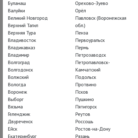
Буланаш
Орехово-Зуево
Валуйки
Орёл
Великий Новгород
Павловск (Воронежская
Верхний Тагил
обл.)
Верхняя Тура
Пенза
Владивосток
Первоуральск
Владикавказ
Пермь
Владимир
Петрозаводск
Волгоград
Петропавловск-
Волгодонск
Камчатский
Волжский
Подольск
Вологда
Протвино
Воронеж
Псков
Выборг
Пушкино
Вязьма
Пятигорск
Геленджик
Реутов
Двуреченск
Россошь
Ейск
Ростов-на-Дону
Екатеринбург
Рязань