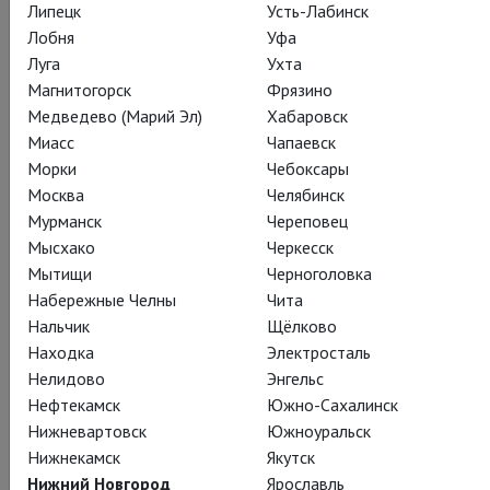
Липецк
Усть-Лабинск
РЕЦЕНЗИЯ
КАДРЫ
СЕЗОН
ТЕАТР
Лобня
Уфа
Луга
Ухта
Магнитогорск
Фрязино
Действующие лица и исполнители
Медведево (Марий Эл)
Хабаровск
Миасс
Чапаевск
Морки
Чебоксары
Москва
Челябинск
Принцесса Кагуя
Мурманск
Череповец
Фиона Люммис
Мысхако
Черкесск
Мытищи
Черноголовка
Набережные Челны
Чита
Нальчик
Щёлково
Находка
Электросталь
Нелидово
Энгельс
Микадо
Нефтекамск
Южно-Сахалинск
Пол Лайтфут
Нижневартовск
Южноуральск
Нижнекамск
Якутск
Нижний Новгород
Ярославль