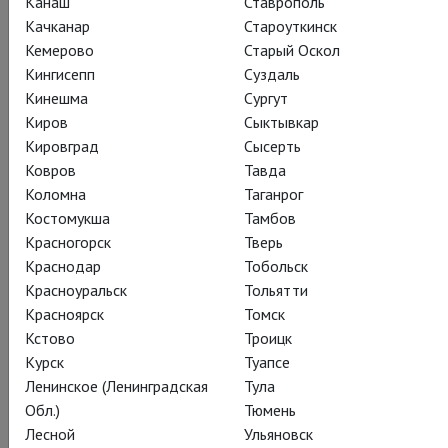
Канаш
Ставрополь
современности, в балансе между медитацией и мощным
Качканар
Староуткинск
драйвом. Неземная девушка похожа на холодный
Кемерово
Старый Оскол
драгоценный камень, что манит переливом граней.
Кингисепп
Суздаль
Заворожённые её гипнотическим магнетизмом и
Кинешма
Сургут
инопланетной странностью юноши вступают друг с другом
Киров
Сыктывкар
в кровавые схватки за право приблизиться к ней. Но она
Кировград
Сысерть
принадлежит Луне и, рано или поздно, вернется домой.
Ковров
Тавда
Коломна
Таганрог
Костомукша
Тамбов
Красногорск
Тверь
Краснодар
Тобольск
Поделиться:
Красноуральск
Тольятти
Красноярск
Томск
Кстово
Троицк
Подписаться на рассылку
Курск
Туапсе
Ленинское (Ленинградская
Тула
Обл.)
Тюмень
СОСТАВ
СОЗДАТЕЛИ
О СПЕКТАКЛЕ
СПЕЦПРОЕКТ
Лесной
Ульяновск