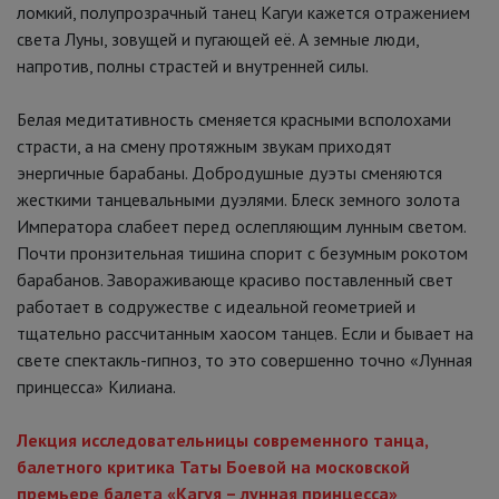
ломкий, полупрозрачный танец Кагуи кажется отражением
света Луны, зовущей и пугающей её. А земные люди,
напротив, полны страстей и внутренней силы.
Белая медитативность сменяется красными всполохами
страсти, а на смену протяжным звукам приходят
энергичные барабаны. Добродушные дуэты сменяются
жесткими танцевальными дуэлями. Блеск земного золота
Императора слабеет перед ослепляющим лунным светом.
Почти пронзительная тишина спорит с безумным рокотом
барабанов. Завораживающе красиво поставленный свет
работает в содружестве с идеальной геометрией и
тщательно рассчитанным хаосом танцев. Если и бывает на
свете спектакль-гипноз, то это совершенно точно «Лунная
принцесса» Килиана.
Лекция исследовательницы современного танца,
балетного критика Таты Боевой на московской
премьере балета «Кагуя – лунная принцесса»