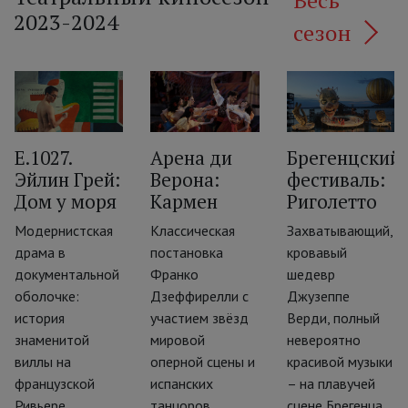
Весь
2023-2024
сезон
E.1027.
Арена ди
Брегенцский
Эйлин Грей:
Верона:
фестиваль:
‹
Дом у моря
Кармен
Риголетто
Модернистская
Классическая
Захватывающий,
ии
драма в
постановка
кровавый
документальной
Франко
шедевр
оболочке:
Дзеффирелли с
Джузеппе
история
участием звёзд
Верди, полный
знаменитой
мировой
невероятно
виллы на
оперной сцены и
красивой музыки
французской
испанских
– на плавучей
Ривьере
танцоров
сцене Брегенца