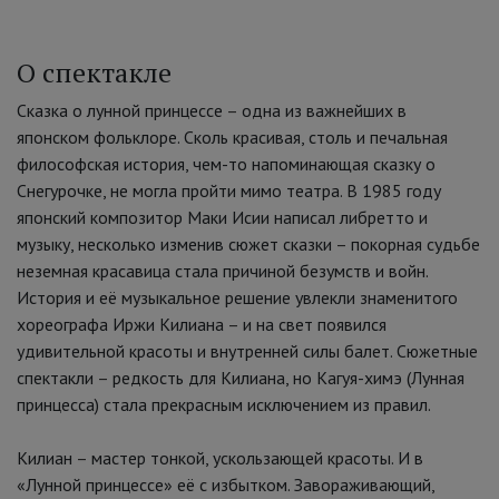
О спектакле
Сказка о лунной принцессе
–
одна из важнейших в
японском фольклоре. Сколь красивая, столь и печальная
философская история, чем-то напоминающая сказку о
Снегурочке, не могла пройти мимо театра. В 1985 году
японский композитор Маки Исии написал либретто и
музыку, несколько изменив сюжет сказки
–
покорная судьбе
неземная красавица стала причиной безумств и войн.
История и её музыкальное решение увлекли знаменитого
хореографа Иржи Килиана
–
и на свет появился
удивительной красоты и внутренней силы балет. Сюжетные
спектакли
–
редкость для Килиана, но Кагуя-химэ (Лунная
принцесса) стала прекрасным исключением из правил.
Килиан
–
мастер тонкой, ускользающей красоты. И в
«Лунной принцессе» её с избытком. Завораживающий,