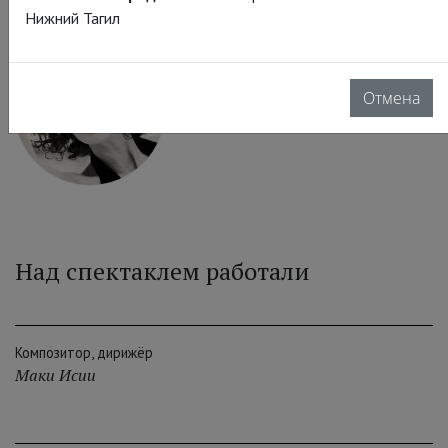
Нижний Тагил
Знатная дама
Отмена
Соль Леон
Над спектаклем работали
Композитор, дирижёр
Маки Исии