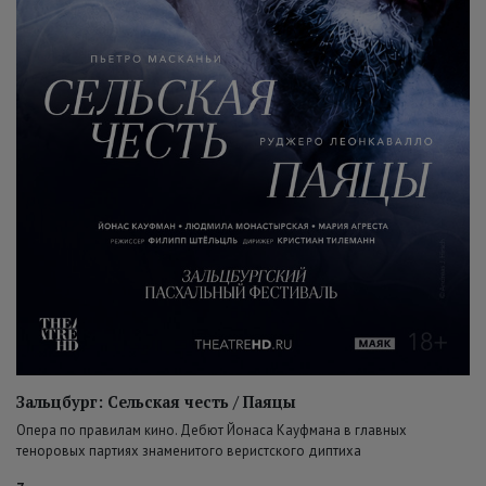
Зальцбург: Сельская честь / Паяцы
Опера по правилам кино. Дебют Йонаса Кауфмана в главных
теноровых партиях знаменитого веристского диптиха