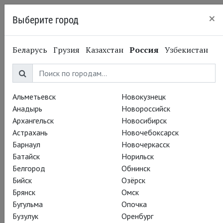
×
Выберите город
Нижний Новгород
Беларусь
Грузия
Казахстан
Россия
Узбекистан
Альметьевск
Новокузнецк
Анадырь
Новороссийск
Архангельск
Новосибирск
Астрахань
Новочебоксарск
Барнаул
Новочеркасск
Батайск
Норильск
Белгород
Обнинск
Бийск
Озёрск
Брянск
Омск
Бугульма
Опочка
Бузулук
Оренбург