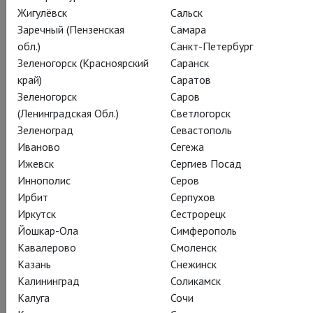
Жигулёвск
Сальск
Заречный (Пензенская
Самара
обл.)
Санкт-Петербург
Зеленогорск (Красноярский
Саранск
край)
Саратов
Вольфганг Амадей Моцарт
Зеленогорск
Саров
Курентзис: Моцарт
(Ленинградская Обл.)
Светлогорск
Зеленоград
Севастополь
Currentzis conducts Mozart
Иваново
Сегежа
Ижевск
Сергиев Посад
Иннополис
Серов
Концерты греко-российского дирижёра Теодора
Ирбит
Серпухов
Курентзиса и его оркестра musicAeterna нередко больше
Иркутск
Сестрорецк
напоминают перформанс и священнодействие, чем просто
Йошкар-Ола
Симферополь
блестящую интерпретацию музыки, и неизменно становятся
Кавалерово
Смоленск
яркими событиями в музыкальной жизни.
Казань
Снежинск
Калининград
Соликамск
Калуга
Сочи