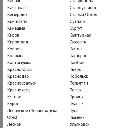
Канаш
Ставрополь
Поделиться:
Качканар
Староуткинск
Кемерово
Старый Оскол
Кингисепп
Суздаль
Кинешма
Сургут
Подписаться на рассылку
Киров
Сыктывкар
Кировград
Сысерть
Ковров
Тавда
СОСТАВ
О ФИЛЬМЕ
СПЕЦПРОЕКТ
Коломна
Таганрог
Костомукша
Тамбов
КРАТКОЕ СОДЕРЖАНИЕ
КАДРЫ
ТЕАТР
Красногорск
Тверь
Краснодар
Тобольск
Красноуральск
Тольятти
Действующие лица и исполнители
Красноярск
Томск
Кстово
Троицк
Курск
Туапсе
Ленинское (Ленинградская
Тула
Дирижер
Обл.)
Тюмень
Теодор Курентзис
Лесной
Ульяновск