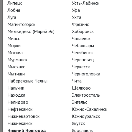
Липецк
Усть-Лабинск
Лобня
Уфа
Луга
Ухта
Магнитогорск
Фрязино
Медведево (Марий Эл)
Хабаровск
Сопрано
Миасс
Чапаевск
Надежда Павлова
Морки
Чебоксары
Москва
Челябинск
Мурманск
Череповец
Мысхако
Черкесск
Мытищи
Черноголовка
Набережные Челны
Чита
Хор musicAeterna
,
Оркестр musicAeterna
Нальчик
Щёлково
Находка
Электросталь
Нелидово
Энгельс
Нефтекамск
Южно-Сахалинск
Нижневартовск
Южноуральск
О фильме
Нижнекамск
Якутск
На Зальцбургском фестивале-2021 оркестр musicAeterna
Нижний Новгород
Ярославль