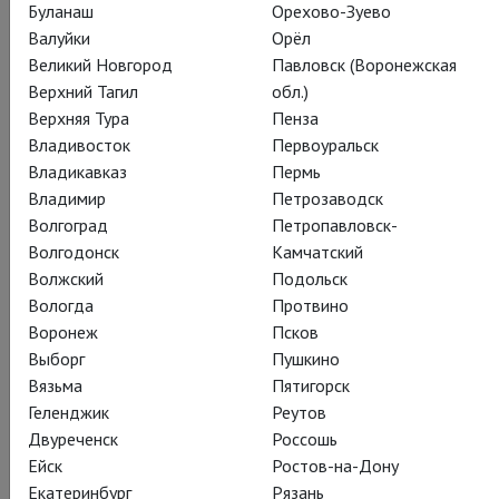
Буланаш
Орехово-Зуево
Валуйки
Орёл
Великий Новгород
Павловск (Воронежская
Верхний Тагил
обл.)
Верхняя Тура
Пенза
Владивосток
Первоуральск
Владикавказ
Пермь
Владимир
Петрозаводск
Волгоград
Петропавловск-
Волгодонск
Камчатский
Волжский
Подольск
Вологда
Протвино
Воронеж
Псков
Выборг
Пушкино
Вязьма
Пятигорск
Геленджик
Реутов
Двуреченск
Россошь
Ейск
Ростов-на-Дону
Екатеринбург
Рязань