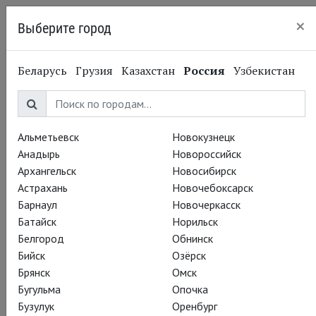
×
Выберите город
Нижний Новгород
Беларусь
Грузия
Казахстан
Россия
Узбекистан
Альметьевск
Новокузнецк
Анадырь
Новороссийск
Архангельск
Новосибирск
Астрахань
Новочебоксарск
Барнаул
Новочеркасск
Батайск
Норильск
Белгород
Обнинск
Бийск
Озёрск
Брянск
Омск
Бугульма
Опочка
Бузулук
Оренбург