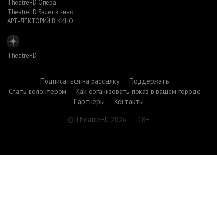
TheatreHD Опера
TheatreHD Балет в кино
АРТ-ЛЕКТОРИЙ В КИНО
TheatreHD
Подписаться на рассылку
Поддержать
Стать волонтёром
Как организовать показ в вашем городе
Партнёры
Контакты
© TheatreHD 2026
18+