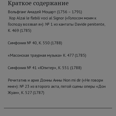
Краткое содержание
Вольфганг Амадей Моцарт (1756 – 1791)
Хор Alzai le flebili voci al Signor («Голосом моим к
Господу воззвал я»): № 1 из кантаты Davide penitente,
K. 469 (1785)
Симфония № 40, К. 550 (1788)
«Масонская траурная музыка» K. 477 (1785)
Симфония № 41 «Юпитер», К. 551 (1788)
Речитатив и ария Донны Анны Non mi dir («Не говори
мне»): № 23 из второго акта, пятой сцены оперы «Дон
Жуан», K. 527 (1787)