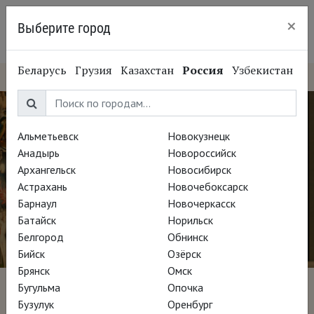
×
Выберите город
Нижний Новгород
Беларусь
Грузия
Казахстан
Россия
Узбекистан
Альметьевск
Новокузнецк
Анадырь
Новороссийск
Архангельск
Новосибирск
Астрахань
Новочебоксарск
Барнаул
Новочеркасск
Батайск
Норильск
Белгород
Обнинск
Бийск
Озёрск
Брянск
Омск
Бугульма
Опочка
Босх: Сад сновидений
Бузулук
Оренбург