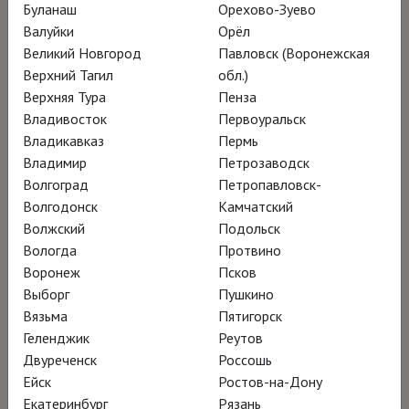
Буланаш
Орехово-Зуево
Режиссёр Хосе Луис Лопес-Линарес
Валуйки
Орёл
Великий Новгород
Павловск (Воронежская
Верхний Тагил
обл.)
К 500-летию с года смерти Иеронима Босха
Верхняя Тура
Пенза
всемирно известный Музей Прадо в
Владивосток
Первоуральск
Мадриде заказал режиссёру Хосе Луису
Владикавказ
Пермь
Владимир
Петрозаводск
Лопес-Линаресу фильм о бесспорном
Волгоград
Петропавловск-
шедевре из музейного собрания – триптихе
Волгодонск
Камчатский
«Сад земных наслаждений». Бесчисленные
Волжский
Подольск
тайны, спрятанные в этом произведении, в
Вологда
Протвино
Воронеж
Псков
фильме разгадывают искусствоведы и
Выборг
Пушкино
писатели, музыканты и философы. В
Вязьма
Пятигорск
фантазийном мире, созданном художником,
Геленджик
Реутов
«Сад земных наслаждений» занимает
Двуреченск
Россошь
Ейск
Ростов-на-Дону
особое место: это образ целого
Екатеринбург
Рязань