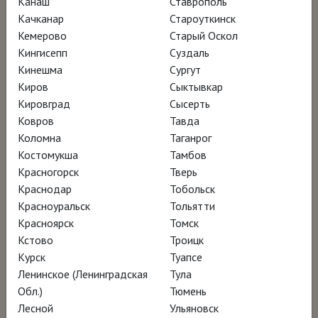
Канаш
Ставрополь
писатели Орхан Памук и Салман Рушди,
Качканар
Староуткинск
оперная дива
Рене Флеминг
и
Кемерово
Старый Оскол
композитор Людовико Эйнауди, проводят
Кингисепп
Суздаль
неожиданные параллели с другими
Кинешма
Сургут
Киров
Сыктывкар
произведениями и даже видами искусства
Кировград
Сысерть
и рассказывают о том, какое влияние Босх
Ковров
Тавда
и причудливые, фантастические и подчас
Коломна
Таганрог
страшные образы «Сада земных
Костомукша
Тамбов
Красногорск
Тверь
наслаждений» оказали на их творчество.
Краснодар
Тобольск
Красноуральск
Тольятти
Запись лекции руководителя отдела
Красноярск
Томск
культуры Института Сервантеса в
Кстово
Троицк
Курск
Туапсе
Москве, искусствоведа, испаниста
Ленинское (Ленинградская
Тула
ТАТЬЯНЫ ПИГАРЁВОЙ перед фильмом
Обл.)
Тюмень
«БОСХ: САД СНОВИДЕНИЙ»
Лесной
Ульяновск