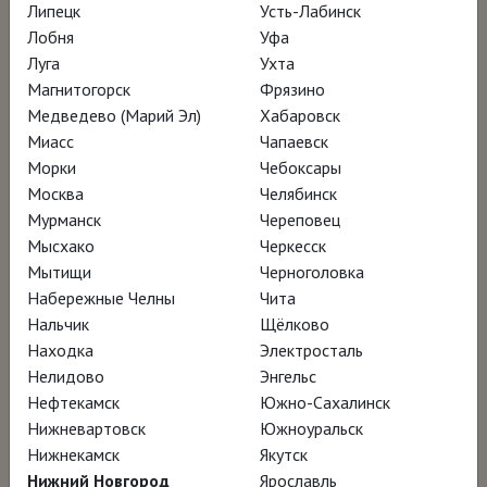
Липецк
Усть-Лабинск
Лобня
Уфа
НАГРАДЫ
Луга
Ухта
Магнитогорск
Фрязино
Медведево (Марий Эл)
Премия Общества киносценаристов
Хабаровск
Миасс
Чапаевск
Испании (CEC) – лучший
Морки
Чебоксары
документальный фильм
Москва
Челябинск
Номинация на премию «Гойя» –
Мурманск
Череповец
Мысхако
лучший документальный фильм
Черкесск
Мытищи
Черноголовка
Премия им. Хосе Марии Форке –
Набережные Челны
Чита
лучший документальный фильм
Нальчик
Щёлково
Находка
Электросталь
Нелидово
Энгельс
Нефтекамск
Южно-Сахалинск
Нижневартовск
Южноуральск
Нижнекамск
Якутск
Нижний Новгород
Ярославль