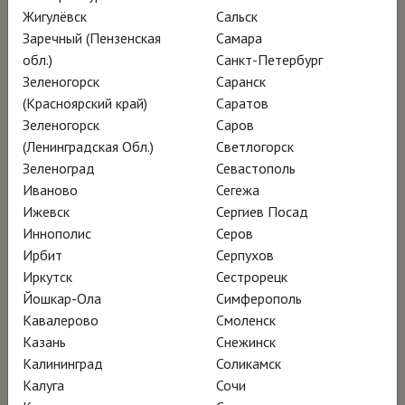
мироздания, ведь на разных створках
Жигулёвск
Сальск
изображены и создание Богом мира и
Заречный (Пензенская
Самара
человека, и земные удовольствия, и
обл.)
Санкт-Петербург
Зеленогорск
Саранск
пугающие картины адских мук.
(Красноярский край)
Саратов
Зеленогорск
Саров
Съёмки проходили на юбилейной выставке
(Ленинградская Обл.)
Светлогорск
Иеронима Босха в Прадо и в музейном
Зеленоград
Севастополь
Иваново
Сегежа
«закулисье»: в фильме вы увидите
Ижевск
Сергиев Посад
уникальные кадры реставрации «Сада
Иннополис
Серов
земных наслаждений» и даже то, как
Ирбит
Серпухов
осуществлялось рентгенографическое
Иркутск
Сестрорецк
Йошкар-Ола
Симферополь
исследование триптиха. Кураторы и
Кавалерово
Смоленск
реставраторы рассказывают о контексте
Казань
Снежинск
эпохи и об уникальности фигуры Босха в
Калининград
Соликамск
истории искусства. Спикеры, среди которых
Калуга
Сочи